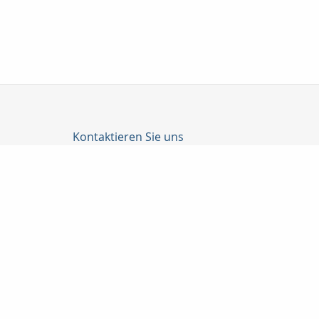
Kontaktieren Sie uns
ProfilKonzept Nord GmbH & Co. KG
Dirk Zscherper
Doberaner Str. 129
18057 Rostock
0381 8170882
0381 8170884
info@profilkonzept-nord.de