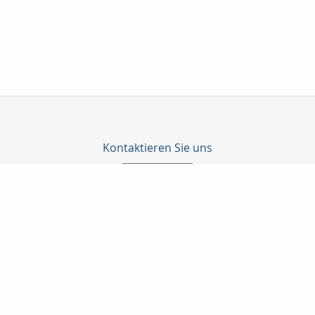
Kontaktieren Sie uns
ProfilKonzept Nord GmbH & Co. KG
Dirk Zscherper