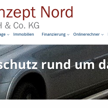
age
Immobilien
Finanzierung
Onlinerechner
schutz rund um d