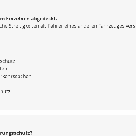
im Einzelnen abgedeckt.
che Streitigkeiten als Fahrer eines anderen Fahrzeuges vers
sschutz
hten
erkehrssachen
chutz
erungsschutz?